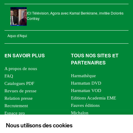
ICI Télévision, Agora avec Kamal Benkirane, invitée Dolorès
Contray
Aquo d'Aqui
EN SAVOIR PLUS
TOUS NOS SITES ET
PARTENAIRES
A propos de nous
Harmathèque
FAQ
Harmattan DVD
Catalogues PDF
Harmattan VOD
Revues de presse
Editions Academia EME
Relation presse
Fauves éditions
Recrutement
Michalon
Espace pro
Le bien commun
Espace auteur
Nous utilisons des cookies
Editions Sutton
Foreign rights