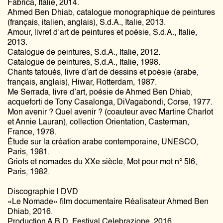
Fabrica, Italie, 2014.
Ahmed Ben Dhiab, catalogue monographique de peintures
(français, italien, anglais), S.d.A., Italie, 2013.
Amour, livret d’art de peintures et poésie, S.d.A., Italie,
2013.
Catalogue de peintures, S.d.A., Italie, 2012.
Catalogue de peintures, S.d.A., Italie, 1998.
Chants tatoués, livre d’art de dessins et poésie (arabe,
français, anglais), Hiwar, Rotterdam, 1987.
Me Serrada, livre d’art, poésie de Ahmed Ben Dhiab,
acqueforti de Tony Casalonga, DiVagabondi, Corse, 1977.
Mon avenir ? Quel avenir ? (coauteur avec Martine Charlot
et Annie Lauran), collection Orientation, Casterman,
France, 1978.
Étude sur la création arabe contemporaine, UNESCO,
Paris, 1981.
Griots et nomades du XXe siècle, Mot pour mot n° 5|6,
Paris, 1982.
Discographie | DVD
«Le Nomade» film documentaire Réalisateur Ahmed Ben
Dhiab, 2016.
Production A.B.D. Festival Celebrazione, 2016.