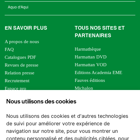
Aquo d'Aqui
EN SAVOIR PLUS
TOUS NOS SITES ET
PARTENAIRES
A propos de nous
Harmathèque
FAQ
Harmattan DVD
Catalogues PDF
Harmattan VOD
Revues de presse
Editions Academia EME
Relation presse
Fauves éditions
Recrutement
Michalon
Espace pro
Le bien commun
Espace auteur
Nous utilisons des cookies
Editions Sutton
Foreign rights
Mille sabords
Affiliation - Devenir affilié
Nous utilisons des cookies et d'autres technologies
Les impliqués
de suivi pour améliorer votre expérience de
Tous les éditeurs
navigation sur notre site, pour vous montrer un
Tous nos auteurs
contenu personnalisé et des publicités ciblées, pour