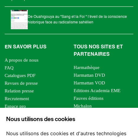
De Ouahigouya au "Sang et la Foi " l’éveil de la conscience
historique face au radicalisme sahélien
EN SAVOIR PLUS
TOUS NOS SITES ET
PARTENAIRES
A propos de nous
Harmathèque
FAQ
Harmattan DVD
Catalogues PDF
Harmattan VOD
Revues de presse
Editions Academia EME
Relation presse
Fauves éditions
Recrutement
Michalon
Espace pro
Le bien commun
Espace auteur
Nous utilisons des cookies
Editions Sutton
Foreign rights
Mille sabords
Nous utilisons des cookies et d'autres technologies
Les impliqués