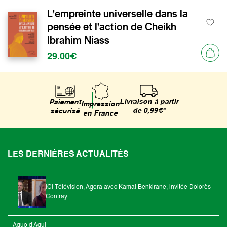
L'empreinte universelle dans la
pensée et l'action de Cheikh
Ibrahim Niass
29.00€
Livraison à partir
Paiement
Impression
de 0,99€*
sécurisé
en France
LES DERNIÈRES ACTUALITÉS
ICI Télévision, Agora avec Kamal Benkirane, invitée Dolorès
Contray
Aquo d'Aqui