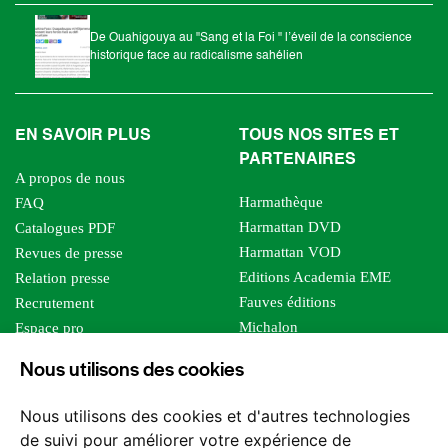
De Ouahigouya au "Sang et la Foi " l’éveil de la conscience
historique face au radicalisme sahélien
EN SAVOIR PLUS
TOUS NOS SITES ET
PARTENAIRES
A propos de nous
Harmathèque
FAQ
Harmattan DVD
Catalogues PDF
Harmattan VOD
Revues de presse
Editions Academia EME
Relation presse
Fauves éditions
Recrutement
Michalon
Espace pro
Le bien commun
Espace auteur
Nous utilisons des cookies
Editions Sutton
Foreign rights
Mille sabords
Nous utilisons des cookies et d'autres technologies
Les impliqués
de suivi pour améliorer votre expérience de