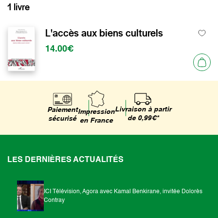
1 livre
L'accès aux biens culturels
14.00€
Livraison à partir
Paiement
Impression
de 0,99€*
sécurisé
en France
LES DERNIÈRES ACTUALITÉS
ICI Télévision, Agora avec Kamal Benkirane, invitée Dolorès
Contray