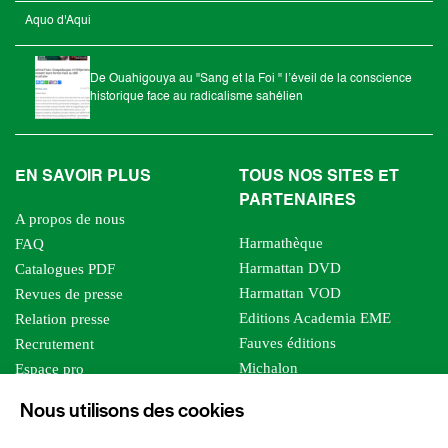
Aquo d'Aqui
De Ouahigouya au "Sang et la Foi " l’éveil de la conscience
historique face au radicalisme sahélien
EN SAVOIR PLUS
TOUS NOS SITES ET
PARTENAIRES
A propos de nous
Harmathèque
FAQ
Harmattan DVD
Catalogues PDF
Harmattan VOD
Revues de presse
Editions Academia EME
Relation presse
Fauves éditions
Recrutement
Michalon
Espace pro
Le bien commun
Espace auteur
Nous utilisons des cookies
Editions Sutton
Foreign rights
Mille sabords