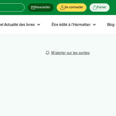
Newsletter
Se connecter
Panier
t Actualité des livres
Être édité à l’Harmattan
Blog 
M’alerter sur les sorties