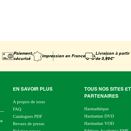
Paiement
Livraison à partir
Impression
en France
sécurisé
de 0,99€*
EN SAVOIR PLUS
TOUS NOS SITES ET
PARTENAIRES
A propos de nous
Harmathèque
FAQ
Harmattan DVD
Catalogues PDF
ée
Harmattan VOD
Revues de presse
Editions Academia EME