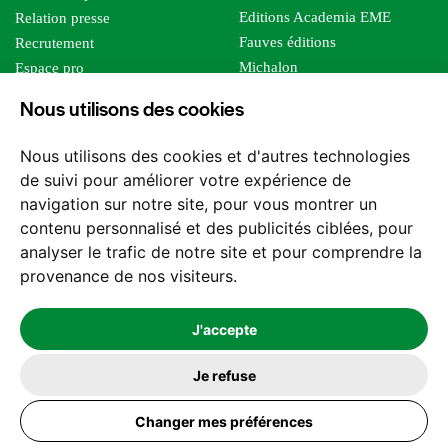
Editions Academia EME
Relation presse
Fauves éditions
Recrutement
Michalon
Espace pro
Le bien commun
Espace auteur
Nous utilisons des cookies
Editions Sutton
Foreign rights
Mille sabords
Affiliation - Devenir affilié
Nous utilisons des cookies et d'autres technologies
Les impliqués
de suivi pour améliorer votre expérience de
Tous les éditeurs
navigation sur notre site, pour vous montrer un
Tous nos auteurs
contenu personnalisé et des publicités ciblées, pour
Nos structures
analyser le trafic de notre site et pour comprendre la
provenance de nos visiteurs.
Nous contacter
J'accepte
Je refuse
2026 -
© Les Editions l'Harmattan. Tous droits réservés - Site réalisé par
Changer mes préférences
Feel and Clic
Mentions légales
CGV / CGU
Politique de confidentialité