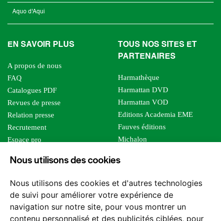
Aquo d'Aqui
EN SAVOIR PLUS
TOUS NOS SITES ET
PARTENAIRES
A propos de nous
Harmathèque
FAQ
Harmattan DVD
Catalogues PDF
Harmattan VOD
Revues de presse
Editions Academia EME
Relation presse
Fauves éditions
Recrutement
Michalon
Espace pro
Le bien commun
Espace auteur
Nous utilisons des cookies
Editions Sutton
Foreign rights
Mille sabords
Affiliation - Devenir affilié
Nous utilisons des cookies et d'autres technologies
Les impliqués
de suivi pour améliorer votre expérience de
Tous les éditeurs
navigation sur notre site, pour vous montrer un
Tous nos auteurs
contenu personnalisé et des publicités ciblées, pour