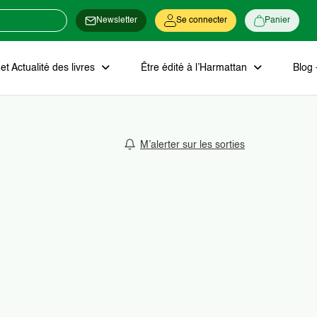
Newsletter
Se connecter
Panier
t Actualité des livres
Être édité à l’Harmattan
Blog 
M’alerter sur les sorties