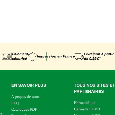
Paiement
Livraison à partir
Impression
en France
sécurisé
de 0,99€*
EN SAVOIR PLUS
TOUS NOS SITES ET
PARTENAIRES
A propos de nous
Harmathèque
FAQ
Harmattan DVD
Catalogues PDF
ée