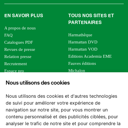
EN SAVOIR PLUS
TOUS NOS SITES ET
PARTENAIRES
A propos de nous
Harmathèque
FAQ
Harmattan DVD
Catalogues PDF
Harmattan VOD
Revues de presse
Editions Academia EME
Relation presse
Fauves éditions
Recrutement
Michalon
Espace pro
Le bien commun
Espace auteur
Nous utilisons des cookies
Editions Sutton
Foreign rights
Mille sabords
Affiliation - Devenir affilié
Nous utilisons des cookies et d'autres technologies
Les impliqués
de suivi pour améliorer votre expérience de
Tous les éditeurs
navigation sur notre site, pour vous montrer un
Tous nos auteurs
contenu personnalisé et des publicités ciblées, pour
Nos structures
analyser le trafic de notre site et pour comprendre la