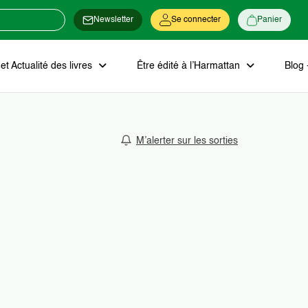
Newsletter
Se connecter
Panier
t Actualité des livres
Être édité à l’Harmattan
Blog 
M’alerter sur les sorties