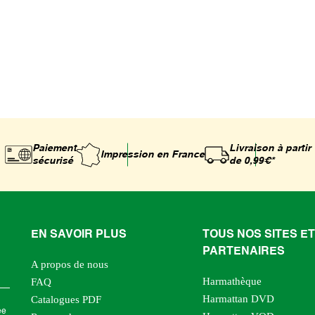
Paiement
Livraison à partir
Impression
en France
sécurisé
de 0,99€*
EN SAVOIR PLUS
TOUS NOS SITES ET
PARTENAIRES
A propos de nous
Harmathèque
FAQ
Harmattan DVD
Catalogues PDF
ée