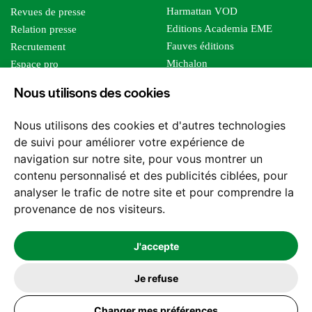
Harmattan VOD
Revues de presse
Editions Academia EME
Relation presse
Fauves éditions
Recrutement
Michalon
Espace pro
Le bien commun
Espace auteur
Nous utilisons des cookies
Editions Sutton
Foreign rights
Mille sabords
Affiliation - Devenir affilié
Nous utilisons des cookies et d'autres technologies
Les impliqués
de suivi pour améliorer votre expérience de
Tous les éditeurs
navigation sur notre site, pour vous montrer un
Tous nos auteurs
contenu personnalisé et des publicités ciblées, pour
Nos structures
analyser le trafic de notre site et pour comprendre la
provenance de nos visiteurs.
Nous contacter
J'accepte
Je refuse
2026 -
© Les Editions l'Harmattan. Tous droits réservés - Site réalisé par
Changer mes préférences
Feel and Clic