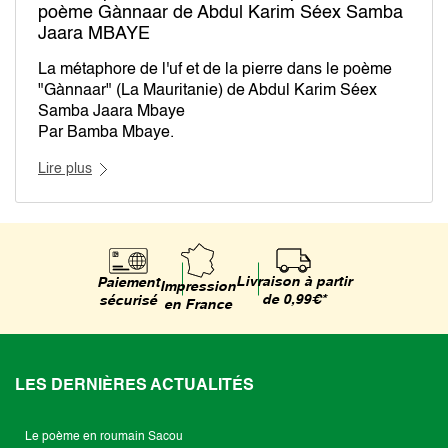
poème Gànnaar de Abdul Karim Séex Samba
Jaara MBAYE
La métaphore de l'uf et de la pierre dans le poème
"Gànnaar" (La Mauritanie) de Abdul Karim Séex
Samba Jaara Mbaye
Par Bamba Mbaye.
Lire plus
D'après Serigne Bassirou Mbacké, Cheikh
Ahmadou Bamba a foulé deux fois le sol
mauritanien durant sa vie mondaine. Le premier
séjour du Cheikh en Mauritanie s'est déroulé après
le rappel à Dieu de son père et le deuxième à la
suite à son retour d'exil du Gabon.
Livraison à partir
Paiement
Impression
de 0,99€*
sécurisé
en France
Séex day dundël diine wan leen yoonu Yalla
bubaax
Buur Yalla yobu ko may koy may fa Gànnaar
Séex dem na Kongo ba ñow dem seeti Gànnaar
LES DERNIÈRES ACTUALITÉS
Nañ leen ko sargal i teer na wacci Gànnaar
Traduction:
Le poème en roumain Sacou