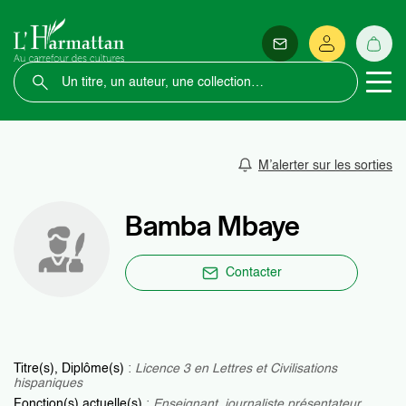
M’alerter sur les sorties
Bamba Mbaye
Contacter
Titre(s), Diplôme(s)
:
Licence 3 en Lettres et Civilisations
hispaniques
Fonction(s) actuelle(s)
:
Enseignant, journaliste présentateur,