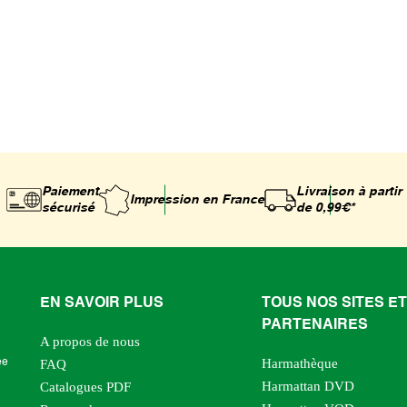
Paiement
Livraison à partir
Impression
en France
sécurisé
de 0,99€*
EN SAVOIR PLUS
TOUS NOS SITES ET
PARTENAIRES
A propos de nous
Harmathèque
ée
FAQ
Harmattan DVD
Catalogues PDF