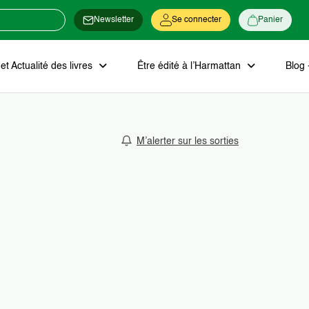
Newsletter
Se connecter
Panier
t Actualité des livres
Être édité à l’Harmattan
Blog 
M’alerter sur les sorties