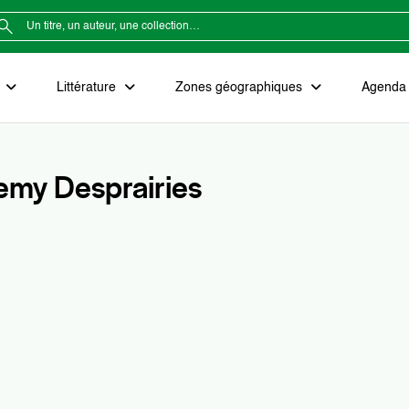
e
Littérature
Zones géographiques
Agenda e
emy Desprairies