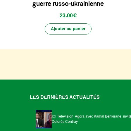
guerre russo-ukrainienne
23.00€
Ajouter au panier
LES DERNIÈRES ACTUALITÉS
ICI Télévision, Agora avec Kamal Benkirane, invit
Dolorès Contray