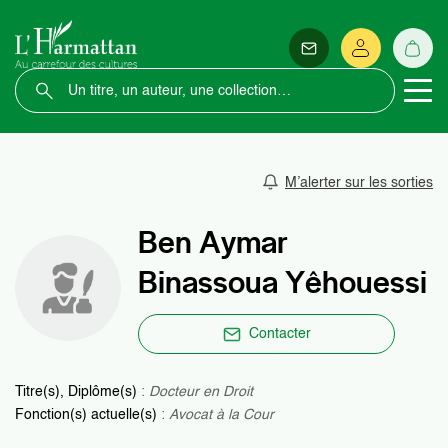
M’alerter sur les sorties
Ben Aymar
Binassoua Yêhouessi
Contacter
Titre(s), Diplôme(s)
:
Docteur en Droit
Fonction(s) actuelle(s)
:
Avocat à la Cour