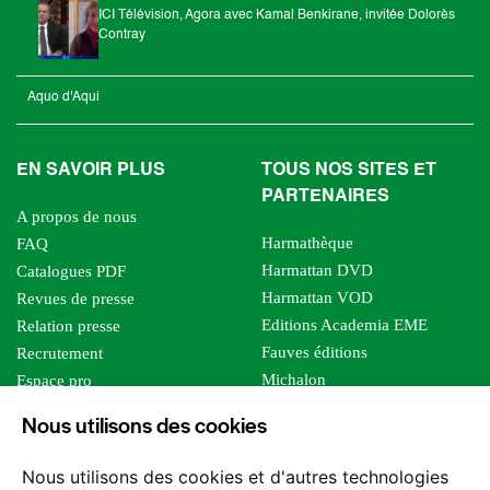
ICI Télévision, Agora avec Kamal Benkirane, invitée Dolorès
Contray
Aquo d'Aqui
EN SAVOIR PLUS
TOUS NOS SITES ET
PARTENAIRES
A propos de nous
Harmathèque
FAQ
Harmattan DVD
Catalogues PDF
Harmattan VOD
Revues de presse
Editions Academia EME
Relation presse
Fauves éditions
Recrutement
Michalon
Espace pro
Le bien commun
Espace auteur
Nous utilisons des cookies
Editions Sutton
Foreign rights
Mille sabords
Affiliation - Devenir affilié
Nous utilisons des cookies et d'autres technologies
Les impliqués