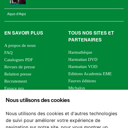
Aquo d'Aqui
EN SAVOIR PLUS
TOUS NOS SITES ET
PARTENAIRES
A propos de nous
Harmathèque
FAQ
Harmattan DVD
Catalogues PDF
Harmattan VOD
Revues de presse
Editions Academia EME
Relation presse
Fauves éditions
Recrutement
Michalon
Espace pro
Le bien commun
Espace auteur
Nous utilisons des cookies
Editions Sutton
Foreign rights
Mille sabords
Affiliation - Devenir affilié
Nous utilisons des cookies et d'autres technologies
Les impliqués
de suivi pour améliorer votre expérience de
Tous les éditeurs
navigation sur notre site, pour vous montrer un