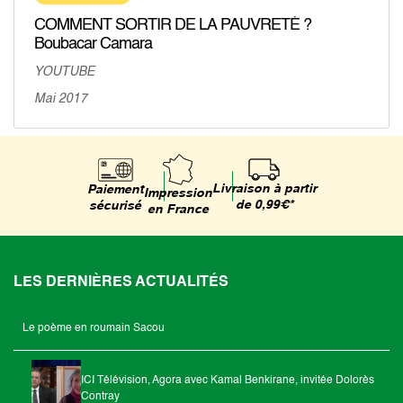
COMMENT SORTIR DE LA PAUVRETÉ ?
Boubacar Camara
YOUTUBE
Mai 2017
Livraison à partir
Paiement
Impression
de 0,99€*
sécurisé
en France
LES DERNIÈRES ACTUALITÉS
Le poème en roumain Sacou
ICI Télévision, Agora avec Kamal Benkirane, invitée Dolorès
Contray