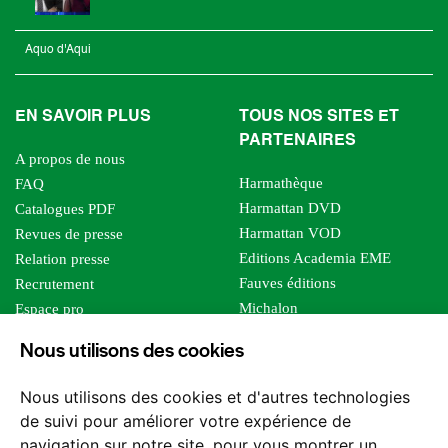
Aquo d'Aqui
EN SAVOIR PLUS
TOUS NOS SITES ET
PARTENAIRES
A propos de nous
Harmathèque
FAQ
Harmattan DVD
Catalogues PDF
Harmattan VOD
Revues de presse
Editions Academia EME
Relation presse
Fauves éditions
Recrutement
Michalon
Espace pro
Le bien commun
Espace auteur
Nous utilisons des cookies
Editions Sutton
Foreign rights
Mille sabords
Affiliation - Devenir affilié
Nous utilisons des cookies et d'autres technologies
Les impliqués
de suivi pour améliorer votre expérience de
Tous les éditeurs
navigation sur notre site, pour vous montrer un