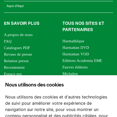
Aquo d'Aqui
EN SAVOIR PLUS
TOUS NOS SITES ET
PARTENAIRES
A propos de nous
Harmathèque
FAQ
Harmattan DVD
Catalogues PDF
Harmattan VOD
Revues de presse
Editions Academia EME
Relation presse
Fauves éditions
Recrutement
Michalon
Espace pro
Le bien commun
Espace auteur
Nous utilisons des cookies
Editions Sutton
Foreign rights
Mille sabords
Affiliation - Devenir affilié
Nous utilisons des cookies et d'autres technologies
Les impliqués
de suivi pour améliorer votre expérience de
Tous les éditeurs
navigation sur notre site, pour vous montrer un
Tous nos auteurs
contenu personnalisé et des publicités ciblées, pour