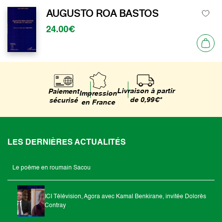
AUGUSTO ROA BASTOS
24.00€
Livraison à partir
Paiement
Impression
de 0,99€*
sécurisé
en France
LES DERNIÈRES ACTUALITÉS
Le poème en roumain Sacou
ICI Télévision, Agora avec Kamal Benkirane, invitée Dolorès
Contray