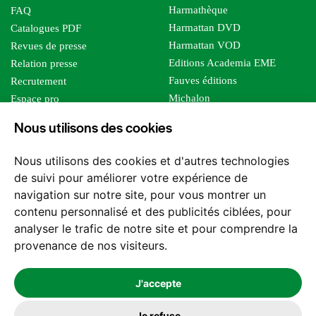
Harmathèque
FAQ
Harmattan DVD
Catalogues PDF
Harmattan VOD
Revues de presse
Editions Academia EME
Relation presse
Fauves éditions
Recrutement
Michalon
Espace pro
Le bien commun
Espace auteur
Nous utilisons des cookies
Editions Sutton
Foreign rights
Mille sabords
Affiliation - Devenir affilié
Nous utilisons des cookies et d'autres technologies
Les impliqués
de suivi pour améliorer votre expérience de
Tous les éditeurs
navigation sur notre site, pour vous montrer un
Tous nos auteurs
contenu personnalisé et des publicités ciblées, pour
Nos structures
analyser le trafic de notre site et pour comprendre la
provenance de nos visiteurs.
Nous contacter
J'accepte
Je refuse