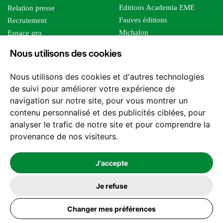
Editions Academia EME
Relation presse
Fauves éditions
Recrutement
Michalon
Espace pro
Le bien commun
Espace auteur
Nous utilisons des cookies
Editions Sutton
Foreign rights
Mille sabords
Affiliation - Devenir affilié
Nous utilisons des cookies et d'autres technologies
Les impliqués
de suivi pour améliorer votre expérience de
Tous les éditeurs
navigation sur notre site, pour vous montrer un
Tous nos auteurs
contenu personnalisé et des publicités ciblées, pour
Nos structures
analyser le trafic de notre site et pour comprendre la
provenance de nos visiteurs.
Nous contacter
J'accepte
Je refuse
2026 -
© Les Editions l'Harmattan. Tous droits réservés - Site réalisé par
Changer mes préférences
Feel and Clic
Mentions légales
CGV / CGU
Politique de confidentialité