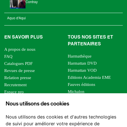
Contray
Aquo d'Aqui
EN SAVOIR PLUS
TOUS NOS SITES ET
PARTENAIRES
A propos de nous
Harmathèque
FAQ
Harmattan DVD
Catalogues PDF
Harmattan VOD
Revues de presse
Editions Academia EME
Relation presse
Fauves éditions
Recrutement
Michalon
Espace pro
Le bien commun
Espace auteur
Nous utilisons des cookies
Editions Sutton
Foreign rights
Mille sabords
Affiliation - Devenir affilié
Nous utilisons des cookies et d'autres technologies
Les impliqués
de suivi pour améliorer votre expérience de