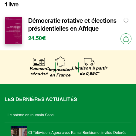
1 livre
Démocratie rotative et élections
présidentielles en Afrique
24.50€
Livraison à partir
Paiement
Impression
de 0,99€*
sécurisé
en France
LES DERNIÈRES ACTUALITÉS
Le poème en roumain Sacou
ICI Télévision, Agora avec Kamal Benkirane, invitée Dolorès