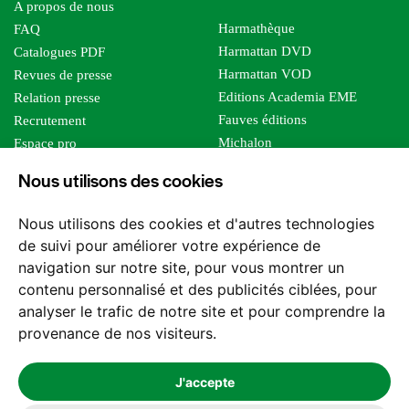
A propos de nous
Harmathèque
FAQ
Harmattan DVD
Catalogues PDF
Harmattan VOD
Revues de presse
Editions Academia EME
Relation presse
Fauves éditions
Recrutement
Michalon
Espace pro
Le bien commun
Espace auteur
Nous utilisons des cookies
Editions Sutton
Foreign rights
Mille sabords
Affiliation - Devenir affilié
Nous utilisons des cookies et d'autres technologies
Les impliqués
de suivi pour améliorer votre expérience de
Tous les éditeurs
navigation sur notre site, pour vous montrer un
Tous nos auteurs
contenu personnalisé et des publicités ciblées, pour
Nos structures
analyser le trafic de notre site et pour comprendre la
provenance de nos visiteurs.
Nous contacter
J'accepte