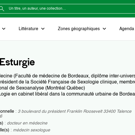
e
Littérature
Zones géographiques
Agenda e
Esturgie
ecine (Faculté de médecine de Bordeaux, diplôme inter-univers
résident de la Société Française de Sexologie clinique, membre
ational de Sexoanalyse (Montréal Québec)
Logie en cabinet libéral dans la communauté urbaine de Borde
ionnelle
:
3 boulevard du président Franklin Roosevelt 33400 Talence
16
(s)
:
docteur en médecine
lle(s)
:
médecin sexologue