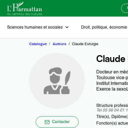
Sciences humaines et sociales
Droit, politique, économi
Catalogue
Auteurs
Claude Esturgie
Art
Droit
Littérature de fiction
Afrique
Agenda
Soumettre un manuscrit
Blog
Claude 
Histoire
Économie et gestion d’entreprise
Critique littéraire
Europe
Les prix scientifiques
Docteur en méd
Toulouse vice-p
Philosophie
Sciences politiques et géopolitique
Théâtre
Russie et états fédérés
Vivons les mots
Institut Intern
Exerce la sexo
Psychologie et psychanalyse
Poésie
Moyen-Orient
Notre catalogue
Structure profess
Tel 05 56 04 01 
Religion et spiritualités
Récits de vie - Témoignages
Asie
Nos collections
Titre(s), Diplôme
Contacter
Fonction(s) actue