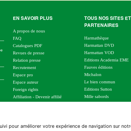
EN SAVOIR PLUS
TOUS NOS SITES ET
PARTENAIRES
A propos de nous
Harmathèque
FAQ
Harmattan DVD
Catalogues PDF
ée
Harmattan VOD
Revues de presse
Editions Academia EME
Relation presse
Fauves éditions
Recrutement
Michalon
Espace pro
Le bien commun
Espace auteur
Editions Sutton
Foreign rights
Mille sabords
Affiliation - Devenir affilié
Les impliqués
Tous les éditeurs
Tous nos auteurs
uivi pour améliorer votre expérience de navigation sur not
Nos structures