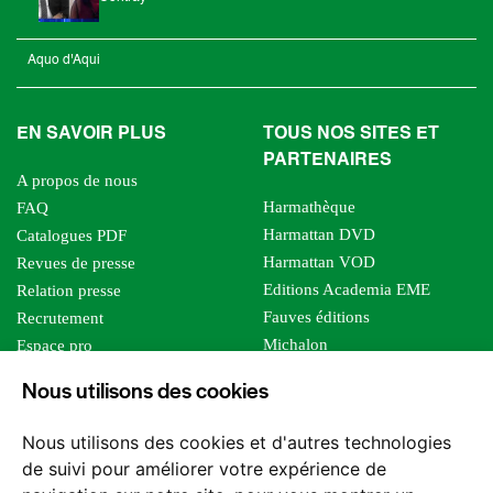
Aquo d'Aqui
EN SAVOIR PLUS
TOUS NOS SITES ET
PARTENAIRES
A propos de nous
Harmathèque
FAQ
Harmattan DVD
Catalogues PDF
Harmattan VOD
Revues de presse
Editions Academia EME
Relation presse
Fauves éditions
Recrutement
Michalon
Espace pro
Le bien commun
Espace auteur
Nous utilisons des cookies
Editions Sutton
Foreign rights
Mille sabords
Affiliation - Devenir affilié
Nous utilisons des cookies et d'autres technologies
Les impliqués
de suivi pour améliorer votre expérience de
Tous les éditeurs