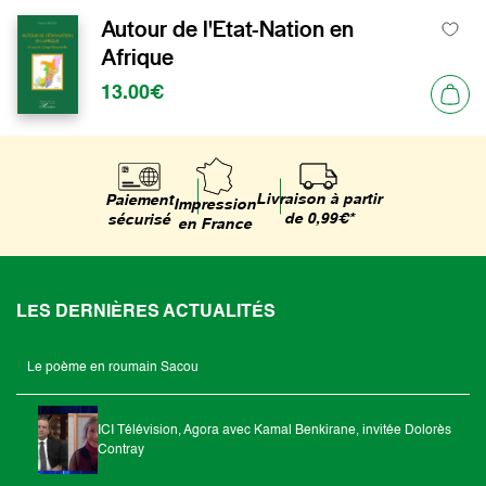
Autour de l'Etat-Nation en
Afrique
13.00€
Livraison à partir
Paiement
Impression
de 0,99€*
sécurisé
en France
LES DERNIÈRES ACTUALITÉS
Le poème en roumain Sacou
ICI Télévision, Agora avec Kamal Benkirane, invitée Dolorès
Contray