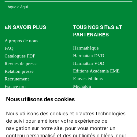
Aquo d'Aqui
EN SAVOIR PLUS
TOUS NOS SITES ET
PARTENAIRES
A propos de nous
Harmathèque
FAQ
Harmattan DVD
Catalogues PDF
Harmattan VOD
Revues de presse
Editions Academia EME
Relation presse
Fauves éditions
Recrutement
Michalon
Espace pro
Le bien commun
Espace auteur
Nous utilisons des cookies
Editions Sutton
Foreign rights
Mille sabords
Affiliation - Devenir affilié
Nous utilisons des cookies et d'autres technologies
Les impliqués
de suivi pour améliorer votre expérience de
Tous les éditeurs
navigation sur notre site, pour vous montrer un
Tous nos auteurs
contenu personnalisé et des publicités ciblées, pour