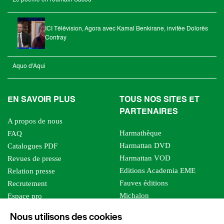
Le poème en roumain Sacou
ICI Télévision, Agora avec Kamal Benkirane, invitée Dolorès
Contray
Aquo d'Aqui
EN SAVOIR PLUS
TOUS NOS SITES ET
PARTENAIRES
A propos de nous
Harmathèque
FAQ
Harmattan DVD
Catalogues PDF
Harmattan VOD
Revues de presse
Editions Academia EME
Relation presse
Fauves éditions
Recrutement
Michalon
Espace pro
Le bien commun
Espace auteur
Nous utilisons des cookies
Editions Sutton
Foreign rights