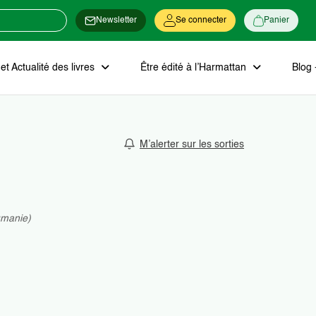
Newsletter
Se connecter
Panier
t Actualité des livres
Être édité à l’Harmattan
Blog 
M’alerter sur les sorties
umanie)