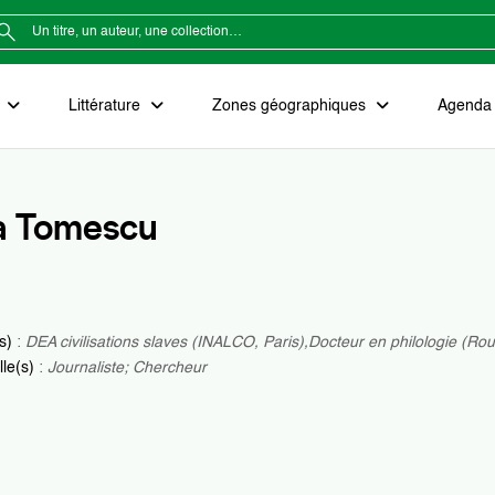
e
Littérature
Zones géographiques
Agenda e
a Tomescu
(s)
:
DEA civilisations slaves (INALCO, Paris),Docteur en philologie (Ro
lle(s)
:
Journaliste; Chercheur