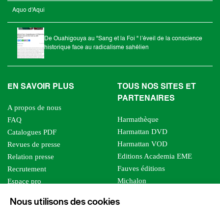
Aquo d'Aqui
De Ouahigouya au "Sang et la Foi " l’éveil de la conscience
historique face au radicalisme sahélien
EN SAVOIR PLUS
TOUS NOS SITES ET
PARTENAIRES
A propos de nous
Harmathèque
FAQ
Harmattan DVD
Catalogues PDF
Harmattan VOD
Revues de presse
Editions Academia EME
Relation presse
Fauves éditions
Recrutement
Michalon
Espace pro
Le bien commun
Espace auteur
Nous utilisons des cookies
Editions Sutton
Foreign rights
Mille sabords