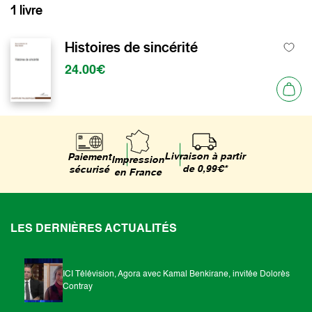
1 livre
Histoires de sincérité
24.00€
Livraison à partir
Paiement
Impression
de 0,99€*
sécurisé
en France
LES DERNIÈRES ACTUALITÉS
ICI Télévision, Agora avec Kamal Benkirane, invitée Dolorès
Contray