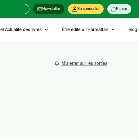
Newsletter
Se connecter
Panier
t Actualité des livres
Être édité à l’Harmattan
Blog 
M’alerter sur les sorties