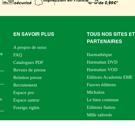
Impression
en France
sécurisé
de 0,99€*
EN SAVOIR PLUS
TOUS NOS SITES ET
PARTENAIRES
A propos de nous
Harmathèque
ée
FAQ
Harmattan DVD
Catalogues PDF
Harmattan VOD
Revues de presse
Editions Academia EME
Relation presse
Fauves éditions
Recrutement
Michalon
Espace pro
Le bien commun
Espace auteur
en
Editions Sutton
Foreign rights
Mille sabords
Les impliqués
Tous les éditeurs