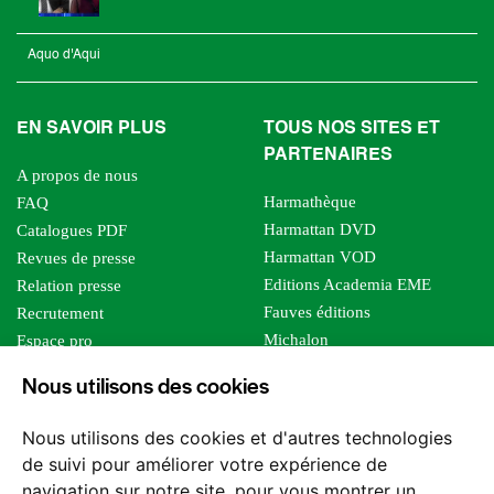
Aquo d'Aqui
EN SAVOIR PLUS
TOUS NOS SITES ET
PARTENAIRES
A propos de nous
Harmathèque
FAQ
Harmattan DVD
Catalogues PDF
Harmattan VOD
Revues de presse
Editions Academia EME
Relation presse
Fauves éditions
Recrutement
Michalon
Espace pro
Le bien commun
Espace auteur
Nous utilisons des cookies
Editions Sutton
Foreign rights
Mille sabords
Affiliation - Devenir affilié
Nous utilisons des cookies et d'autres technologies
Les impliqués
de suivi pour améliorer votre expérience de
Tous les éditeurs
navigation sur notre site, pour vous montrer un