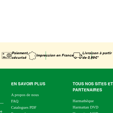
Paiement
Livraison à partir
Impression
en France
sécurisé
de 0,99€*
EN SAVOIR PLUS
TOUS NOS SITES ET
PARTENAIRES
A propos de nous
Harmathèque
FAQ
Harmattan DVD
Catalogues PDF
ée