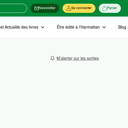
Newsletter
Se connecter
Panier
t Actualité des livres
Être édité à l’Harmattan
Blog 
M’alerter sur les sorties