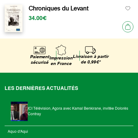
Chroniques du Levant
34.00€
Livraison à partir
Paiement
Impression
de 0,99€*
sécurisé
en France
LES DERNIÈRES ACTUALITÉS
ICI Télévision, Agora avec Kamal Benkirane, invitée Dolorès
Contray
Aquo d'Aqui