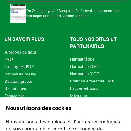
De Ouahigouya au "Sang et la Foi " l’éveil de la conscience
historique face au radicalisme sahélien
EN SAVOIR PLUS
TOUS NOS SITES ET
PARTENAIRES
A propos de nous
Harmathèque
FAQ
Harmattan DVD
Catalogues PDF
Harmattan VOD
Revues de presse
Editions Academia EME
Relation presse
Fauves éditions
Recrutement
Michalon
Espace pro
Le bien commun
Espace auteur
Nous utilisons des cookies
Editions Sutton
Foreign rights
Mille sabords
Nous utilisons des cookies et d'autres technologies
Les impliqués
de suivi pour améliorer votre expérience de