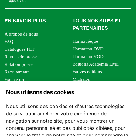
Aquo d'Aqui
EN SAVOIR PLUS
TOUS NOS SITES ET
PARTENAIRES
A propos de nous
Harmathèque
FAQ
Harmattan DVD
Catalogues PDF
Harmattan VOD
Revues de presse
Editions Academia EME
Relation presse
Fauves éditions
Recrutement
Michalon
Espace pro
Le bien commun
Espace auteur
Nous utilisons des cookies
Editions Sutton
Foreign rights
Mille sabords
Affiliation - Devenir affilié
Nous utilisons des cookies et d'autres technologies
Les impliqués
de suivi pour améliorer votre expérience de
Tous les éditeurs
navigation sur notre site, pour vous montrer un
Tous nos auteurs
contenu personnalisé et des publicités ciblées, pour
Nos structures
analyser le trafic de notre site et pour comprendre la