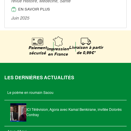
revue Histoire, Médecine, Santé
EN SAVOIR PLUS
Juin 2025
Livraison à partir
Paiement
Impression
de 0,99€*
sécurisé
en France
LES DERNIÈRES ACTUALITÉS
Le poème en roumain Sacou
ICI Télévision, Agora avec Kamal Benkirane, invitée Dolorès
Contray