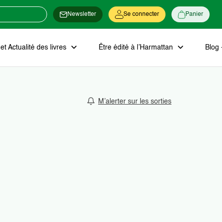
Newsletter
Se connecter
Panier
t Actualité des livres
Être édité à l’Harmattan
Blog 
M’alerter sur les sorties