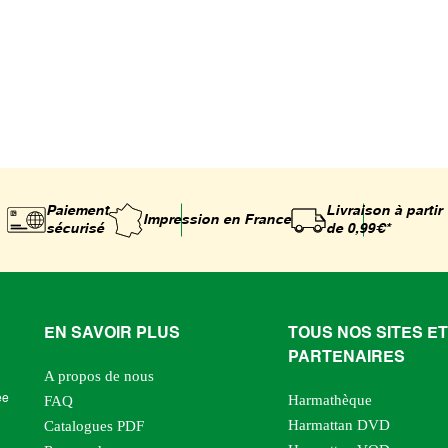
Paiement
Livraison à partir
Impression
en France
sécurisé
de 0,99€*
EN SAVOIR PLUS
TOUS NOS SITES ET
PARTENAIRES
A propos de nous
Harmathèque
ée
FAQ
Harmattan DVD
Catalogues PDF