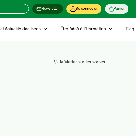
Newsletter
Se connecter
Panier
t Actualité des livres
Être édité à l’Harmattan
Blog 
M’alerter sur les sorties