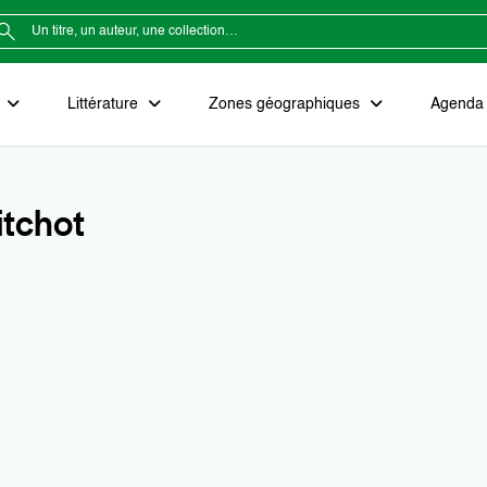
e
Littérature
Zones géographiques
Agenda e
itchot