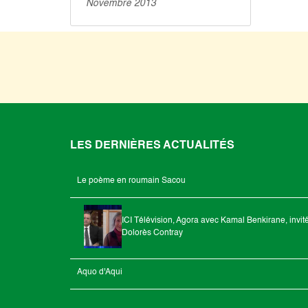
Novembre 2013
Géographie en 2012
LES DERNIÈRES ACTUALITÉS
Le poème en roumain Sacou
ICI Télévision, Agora avec Kamal Benkirane, invit
Dolorès Contray
Aquo d'Aqui