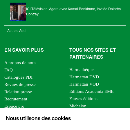
ICI Télévision, Agora avec Kamal Benkirane, invitée Dolorès
Contray
Aquo d'Aqui
EN SAVOIR PLUS
TOUS NOS SITES ET
PARTENAIRES
A propos de nous
Harmathèque
FAQ
Harmattan DVD
Catalogues PDF
Harmattan VOD
Revues de presse
Editions Academia EME
Relation presse
Fauves éditions
Recrutement
Michalon
Espace pro
Le bien commun
Espace auteur
Nous utilisons des cookies
Editions Sutton
Foreign rights
Mille sabords
Affiliation - Devenir affilié