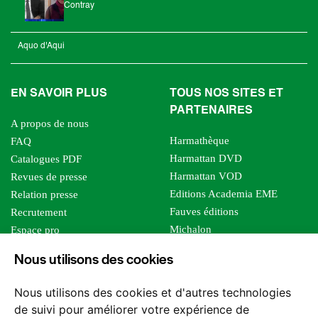
Contray
Aquo d'Aqui
EN SAVOIR PLUS
TOUS NOS SITES ET
PARTENAIRES
A propos de nous
Harmathèque
FAQ
Harmattan DVD
Catalogues PDF
Harmattan VOD
Revues de presse
Editions Academia EME
Relation presse
Fauves éditions
Recrutement
Michalon
Espace pro
Le bien commun
Espace auteur
Nous utilisons des cookies
Editions Sutton
Foreign rights
Mille sabords
Affiliation - Devenir affilié
Nous utilisons des cookies et d'autres technologies
Les impliqués
de suivi pour améliorer votre expérience de