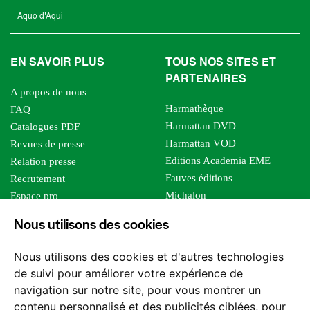
Aquo d'Aqui
EN SAVOIR PLUS
TOUS NOS SITES ET
PARTENAIRES
A propos de nous
Harmathèque
FAQ
Harmattan DVD
Catalogues PDF
Harmattan VOD
Revues de presse
Editions Academia EME
Relation presse
Fauves éditions
Recrutement
Michalon
Espace pro
Le bien commun
Espace auteur
Nous utilisons des cookies
Editions Sutton
Foreign rights
Mille sabords
Affiliation - Devenir affilié
Nous utilisons des cookies et d'autres technologies
Les impliqués
de suivi pour améliorer votre expérience de
Tous les éditeurs
navigation sur notre site, pour vous montrer un
Tous nos auteurs
contenu personnalisé et des publicités ciblées, pour