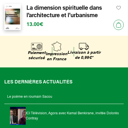
La dimension spirituelle dans
l’architecture et l’urbanisme
13.00€
Livraison à partir
Paiement
Impression
de 0,99€*
sécurisé
en France
LES DERNIÈRES ACTUALITÉS
Le poème en roumain Sacou
ICI Télévision, Agora avec Kamal Benkirane, invitée Dolorès
Contray