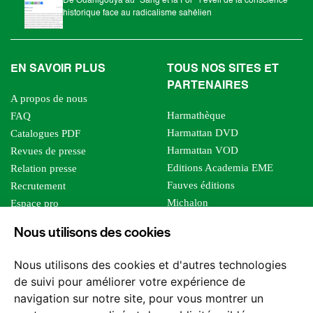
De Ouahigouya au "Sang et la Foi " l’éveil de la conscience
historique face au radicalisme sahélien
EN SAVOIR PLUS
TOUS NOS SITES ET
PARTENAIRES
A propos de nous
Harmathèque
FAQ
Harmattan DVD
Catalogues PDF
Harmattan VOD
Revues de presse
Editions Academia EME
Relation presse
Fauves éditions
Recrutement
Michalon
Espace pro
Le bien commun
Espace auteur
Nous utilisons des cookies
Editions Sutton
Foreign rights
Mille sabords
Affiliation - Devenir affilié
Nous utilisons des cookies et d'autres technologies
Les impliqués
de suivi pour améliorer votre expérience de
Tous les éditeurs
navigation sur notre site, pour vous montrer un
Tous nos auteurs