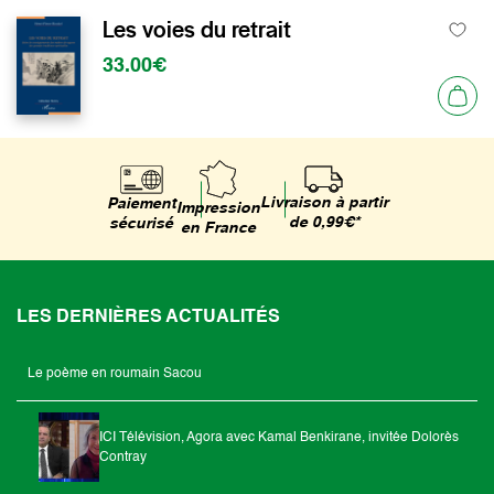
Les voies du retrait
33.00€
Livraison à partir
Paiement
Impression
de 0,99€*
sécurisé
en France
LES DERNIÈRES ACTUALITÉS
Le poème en roumain Sacou
ICI Télévision, Agora avec Kamal Benkirane, invitée Dolorès
Contray