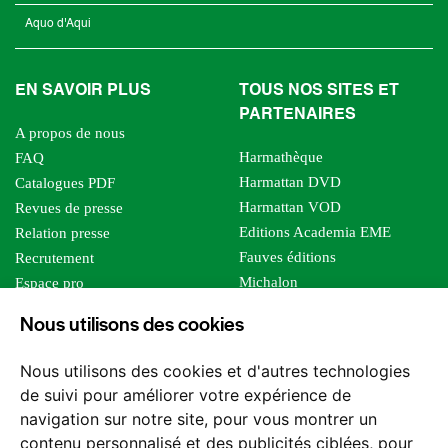
Aquo d'Aqui
EN SAVOIR PLUS
TOUS NOS SITES ET
PARTENAIRES
A propos de nous
Harmathèque
FAQ
Harmattan DVD
Catalogues PDF
Harmattan VOD
Revues de presse
Editions Academia EME
Relation presse
Fauves éditions
Recrutement
Michalon
Espace pro
Le bien commun
Espace auteur
Nous utilisons des cookies
Editions Sutton
Foreign rights
Mille sabords
Affiliation - Devenir affilié
Nous utilisons des cookies et d'autres technologies
Les impliqués
de suivi pour améliorer votre expérience de
Tous les éditeurs
navigation sur notre site, pour vous montrer un
Tous nos auteurs
contenu personnalisé et des publicités ciblées, pour