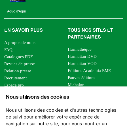
Aquo d'Aqui
EN SAVOIR PLUS
TOUS NOS SITES ET
PARTENAIRES
A propos de nous
Harmathèque
FAQ
Harmattan DVD
Catalogues PDF
Harmattan VOD
Revues de presse
Editions Academia EME
Relation presse
Fauves éditions
Recrutement
Michalon
Espace pro
Le bien commun
Espace auteur
Nous utilisons des cookies
Editions Sutton
Foreign rights
Mille sabords
Affiliation - Devenir affilié
Nous utilisons des cookies et d'autres technologies
Les impliqués
de suivi pour améliorer votre expérience de
Tous les éditeurs
navigation sur notre site, pour vous montrer un