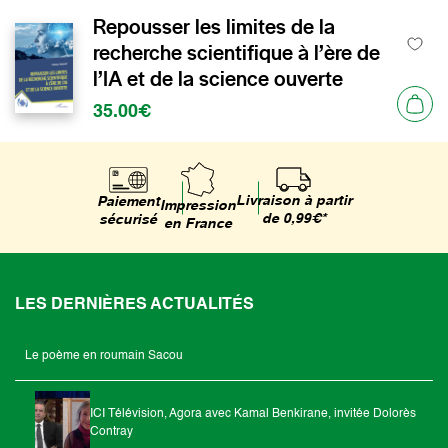
Repousser les limites de la
recherche scientifique à l’ère de
l’IA et de la science ouverte
35.00€
Livraison à partir
Paiement
Impression
de 0,99€*
sécurisé
en France
LES DERNIÈRES ACTUALITÉS
Le poème en roumain Sacou
ICI Télévision, Agora avec Kamal Benkirane, invitée Dolorès
Contray