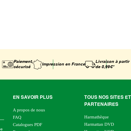
Paiement
Livraison à partir
Impression
en France
sécurisé
de 0,99€*
EN SAVOIR PLUS
TOUS NOS SITES ET
PARTENAIRES
A propos de nous
Harmathèque
FAQ
Harmattan DVD
Catalogues PDF
ée