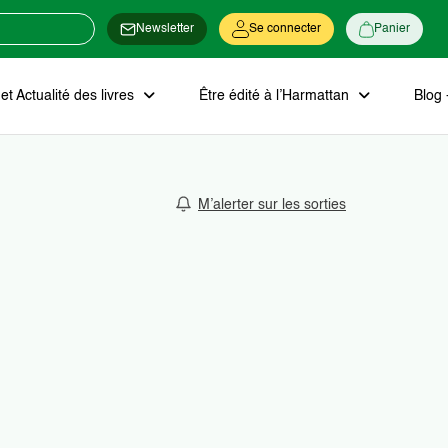
Newsletter
Se connecter
Panier
t Actualité des livres
Être édité à l’Harmattan
Blog 
M’alerter sur les sorties