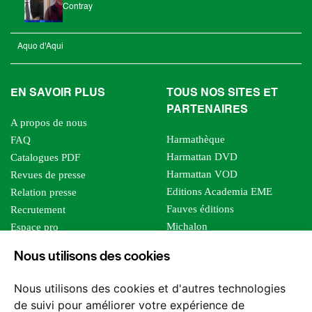
Contray
Aquo d'Aqui
EN SAVOIR PLUS
TOUS NOS SITES ET
PARTENAIRES
A propos de nous
Harmathèque
FAQ
Harmattan DVD
Catalogues PDF
Harmattan VOD
Revues de presse
Editions Academia EME
Relation presse
Fauves éditions
Recrutement
Michalon
Espace pro
Le bien commun
Espace auteur
Nous utilisons des cookies
Editions Sutton
Foreign rights
Mille sabords
Affiliation - Devenir affilié
Nous utilisons des cookies et d'autres technologies
Les impliqués
de suivi pour améliorer votre expérience de