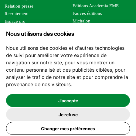
Editions Academia EME
Relation presse
Fauves éditions
Recrutement
Michalon
Espace pro
Le bien commun
Espace auteur
Nous utilisons des cookies
Editions Sutton
Foreign rights
Mille sabords
Nous utilisons des cookies et d'autres technologies
Les impliqués
de suivi pour améliorer votre expérience de
Tous les éditeurs
navigation sur notre site, pour vous montrer un
Tous nos auteurs
contenu personnalisé et des publicités ciblées, pour
Nos structures
analyser le trafic de notre site et pour comprendre la
provenance de nos visiteurs.
Nous contacter
J'accepte
Je refuse
2026 -
© Les Editions l'Harmattan. Tous droits réservés - Site réalisé par
Changer mes préférences
Feel and Clic
Mentions légales
CGV / CGU
Politique de confidentialité