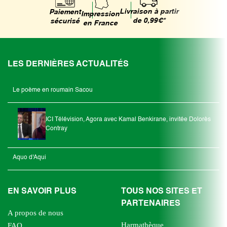
Livraison à partir
Paiement
Impression
de 0,99€*
sécurisé
en France
LES DERNIÈRES ACTUALITÉS
Le poème en roumain Sacou
ICI Télévision, Agora avec Kamal Benkirane, invitée Dolorès
Contray
Aquo d'Aqui
EN SAVOIR PLUS
TOUS NOS SITES ET
PARTENAIRES
A propos de nous
Harmathèque
FAQ