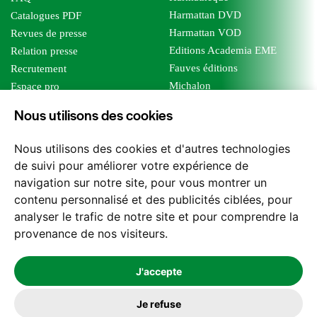
Harmattan DVD
Catalogues PDF
Harmattan VOD
Revues de presse
Editions Academia EME
Relation presse
Fauves éditions
Recrutement
Michalon
Espace pro
Le bien commun
Espace auteur
Nous utilisons des cookies
Editions Sutton
Foreign rights
Mille sabords
Affiliation - Devenir affilié
Nous utilisons des cookies et d'autres technologies
Les impliqués
de suivi pour améliorer votre expérience de
Tous les éditeurs
navigation sur notre site, pour vous montrer un
Tous nos auteurs
contenu personnalisé et des publicités ciblées, pour
Nos structures
analyser le trafic de notre site et pour comprendre la
provenance de nos visiteurs.
Nous contacter
J'accepte
Je refuse