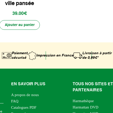
ville pansée
39.00€
Ajouter au panier
Paiement
Livraison à partir
Impression
en France
sécurisé
de 0,99€*
EN SAVOIR PLUS
TOUS NOS SITES ET
PARTENAIRES
A propos de nous
Harmathèque
FAQ
Harmattan DVD
Catalogues PDF
ée