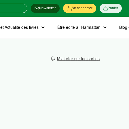
Newsletter
Se connecter
Panier
t Actualité des livres
Être édité à l’Harmattan
Blog 
M’alerter sur les sorties