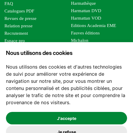
Harmathèque
FAQ
Harmattan DVD
Catalogues PDF
Harmattan VOD
Revues de presse
Editions Academia EME
Relation presse
Fauves éditions
Recrutement
Michalon
Espace pro
Le bien commun
Espace auteur
Nous utilisons des cookies
Editions Sutton
Foreign rights
Mille sabords
Affiliation - Devenir affilié
Nous utilisons des cookies et d'autres technologies
Les impliqués
de suivi pour améliorer votre expérience de
Tous les éditeurs
navigation sur notre site, pour vous montrer un
Tous nos auteurs
contenu personnalisé et des publicités ciblées, pour
Nos structures
analyser le trafic de notre site et pour comprendre la
provenance de nos visiteurs.
Nous contacter
J'accepte
Je refuse