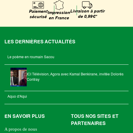
Livraison à partir
Paiement
Impression
de 0,99€*
sécurisé
en France
LES DERNIÈRES ACTUALITÉS
Le poème en roumain Sacou
ICI Télévision, Agora avec Kamal Benkirane, invitée Dolorès
Contray
Aquo d'Aqui
EN SAVOIR PLUS
TOUS NOS SITES ET
PARTENAIRES
A propos de nous