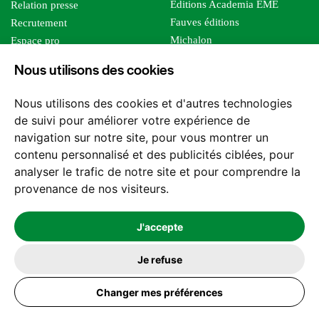
Editions Academia EME
Relation presse
Fauves éditions
Recrutement
Michalon
Espace pro
Le bien commun
Espace auteur
Nous utilisons des cookies
Editions Sutton
Foreign rights
Mille sabords
Affiliation - Devenir affilié
Nous utilisons des cookies et d'autres technologies
Les impliqués
de suivi pour améliorer votre expérience de
Tous les éditeurs
navigation sur notre site, pour vous montrer un
Tous nos auteurs
contenu personnalisé et des publicités ciblées, pour
Nos structures
analyser le trafic de notre site et pour comprendre la
provenance de nos visiteurs.
Nous contacter
J'accepte
Je refuse
2026 -
© Les Editions l'Harmattan. Tous droits réservés - Site réalisé par
Changer mes préférences
Feel and Clic
Mentions légales
CGV / CGU
Politique de confidentialité