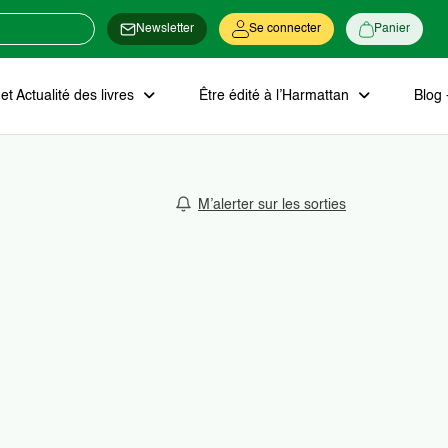
Newsletter
Se connecter
Panier
t Actualité des livres
Être édité à l’Harmattan
Blog 
M’alerter sur les sorties