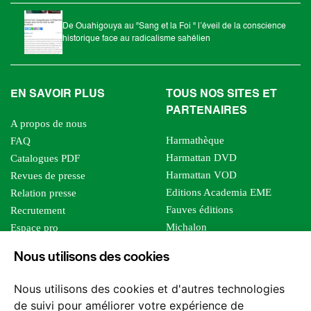
De Ouahigouya au "Sang et la Foi " l’éveil de la conscience
historique face au radicalisme sahélien
EN SAVOIR PLUS
TOUS NOS SITES ET
PARTENAIRES
A propos de nous
Harmathèque
FAQ
Harmattan DVD
Catalogues PDF
Harmattan VOD
Revues de presse
Editions Academia EME
Relation presse
Fauves éditions
Recrutement
Michalon
Espace pro
Le bien commun
Espace auteur
Nous utilisons des cookies
Editions Sutton
Foreign rights
Mille sabords
Affiliation - Devenir affilié
Nous utilisons des cookies et d'autres technologies
Les impliqués
de suivi pour améliorer votre expérience de