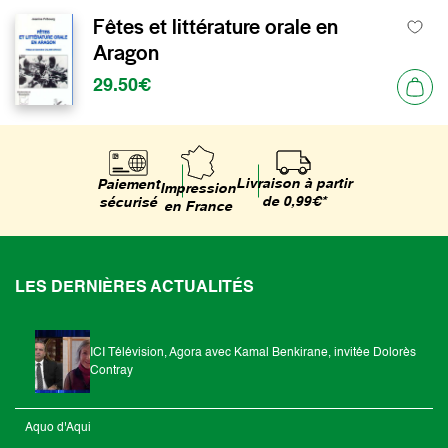
Fêtes et littérature orale en
Aragon
29.50€
Livraison à partir
Paiement
Impression
de 0,99€*
sécurisé
en France
LES DERNIÈRES ACTUALITÉS
ICI Télévision, Agora avec Kamal Benkirane, invitée Dolorès
Contray
Aquo d'Aqui